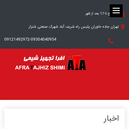
8 صبح تا 17 بعد از ظهر
تهران جاده خاوران پلیس راه شریف آباد شهرک صنعتی شنزار
09121492972-09304040954
اخبار